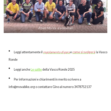
Atleti Mo.Va. e volontari
Leggi attentamente il
regolamento di gara
e
come si svolgerà
la Vasco
Ronde
Leggi anche
Le salite
della Vasco Ronde 2025
Per informazioni e chiarimenti in merito scrivere a
info@movabike.org o contattare Gino al numero 3478752137