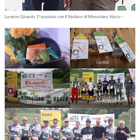
Lorenzo Giraudo 1°assoluto con il Sindaco di Monastero Vasco –
I premi
I premi
Gli sponsor
I sette vincitori