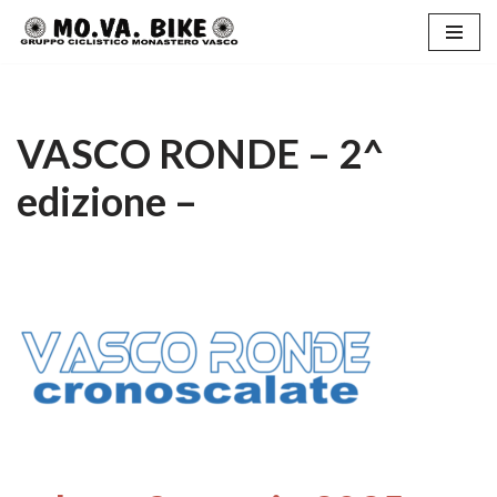
Vai
al
contenuto
VASCO RONDE – 2^
edizione –