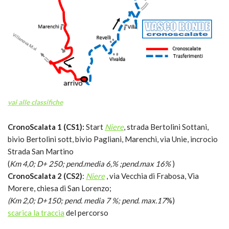
vai alle classifiche
CronoScalata 1 (CS1):
Start
Niere
, strada Bertolini Sottani,
bivio Bertolini sott, bivio Pagliani, Marenchi, via Unie, incrocio
Strada San Martino
(
Km 4,0; D+ 250; pend.media 6,% ;pend.max 16%
)
CronoScalata 2 (CS2)
:
Niere
, via Vecchia di Frabosa, Via
Morere, chiesa di San Lorenzo;
(Km 2,0; D+150; pend. media 7 %; pend. max.17
%)
scarica la traccia
del percorso