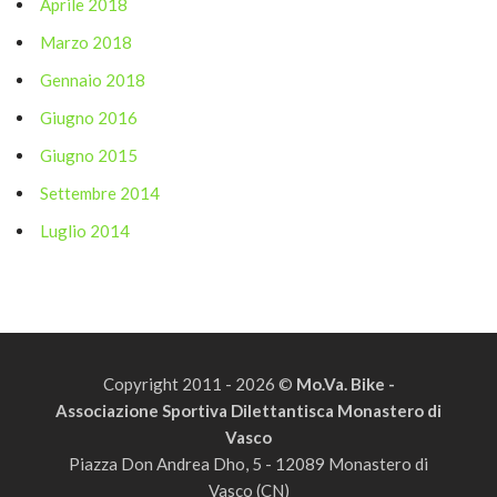
Aprile 2018
Marzo 2018
Gennaio 2018
Giugno 2016
Giugno 2015
Settembre 2014
Luglio 2014
Copyright 2011 - 2026 ©
Mo.Va. Bike -
Associazione Sportiva Dilettantisca Monastero di
Vasco
Piazza Don Andrea Dho, 5 - 12089 Monastero di
Vasco (CN)