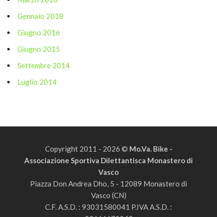
Gennaio 2018
Giugno 2016
Giugno 2015
Settembre 2014
Luglio 2014
Copyright 2011 - 2026 ©
Mo.Va. Bike -
Associazione Sportiva Dilettantisca Monastero di
Vasco
Piazza Don Andrea Dho, 5 - 12089 Monastero di
Vasco (CN)
C.F. A.S.D. : 93031580041 P.IVA A.S.D. :